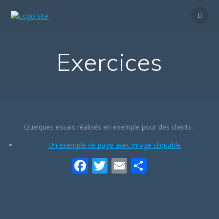
Passer
au
contenu
Exercices
Quelques essais réalisés en exemple pour des clients :
Un exemple de page avec image cliquable
F
T
E
P
ac
w
m
ar
e
itt
ai
ta
b
er
l
g