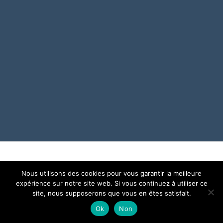
o
er
o
k
Nous utilisons des cookies pour vous garantir la meilleure
© 2021 Coatmeur Communication Digitale
expérience sur notre site web. Si vous continuez à utiliser ce
site, nous supposerons que vous en êtes satisfait.
Ok
Non